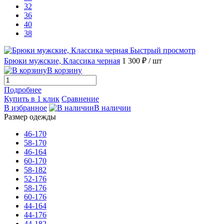
32
36
40
38
Быстрый просмотр
Брюки мужские, Классика черная
1 300 ₽
/ шт
В корзину
Подробнее
Купить в 1 клик
Сравнение
В избранное
В наличии
Размер одежды
46-170
58-170
46-164
60-170
58-182
52-176
58-176
60-176
44-164
44-176
44-182