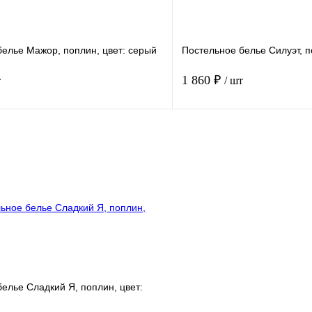
2-х спальный
белье Мажор, поплин, цвет: серый
Постельное белье Силуэт, п
1 860 ₽
т
/ шт
В корзину
лик
Сравнение
Купить в 1 клик
В
В избранное
наличии
н
ного места
Размер спального места
1.5 спальный
2-х спальный 
елье Сладкий Я, поплин, цвет:
евростандарт