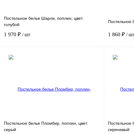
Постельное белье Шарли, поплин, цвет:
Постельное 
голубой
1 970 ₽
1 860 ₽
/ шт
/ ш
В корзину
Купить в 1 клик
Сравнение
Купить в 1 к
В избранное
В
В избранное
наличии
Размер спаль
1.5 спальный
Постельное белье Пломбир, поплин, цвет:
Постельное б
серый
сиреневый