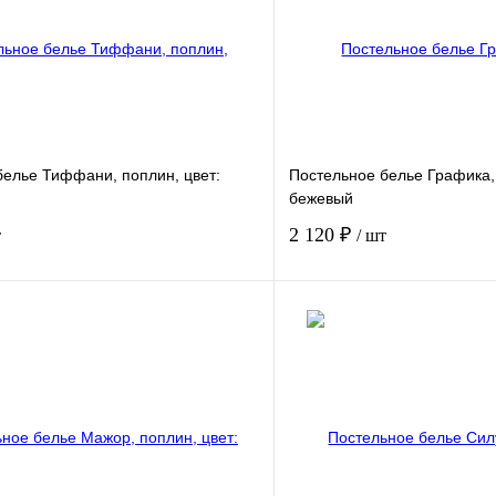
белье Тиффани, поплин, цвет:
Постельное белье Графика, 
бежевый
2 120 ₽
т
/ шт
В корзину
лик
Сравнение
Купить в 1 клик
В
В избранное
наличии
н
Размер спального места