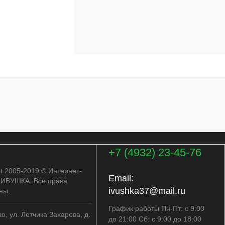
+7 (4932) 23-45-76
ht 2005-2019 © Интернет-
Email:
 ИВУШКА. Все права
ivushka37@mail.ru
ны.
График работы Пн-Пт: с 9:00
во, ул. Летчика Захарова, д.
до 21:00 Сб: с 9:00 до 18:00