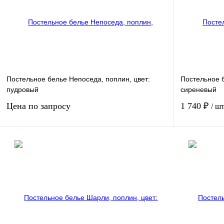
Постельное белье Непоседа, поплин, цвет:
Постельное 
пудровый
сиреневый
Цена по запросу
1 740 ₽
/ ш
Запросить цену
Купить в 1 клик
Сравнение
Купить в 1 к
В избранное
Недоступно
В избранное