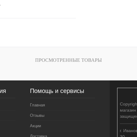
т
В корзину
лик
Сравнение
В
ПРОСМОТРЕННЫЕ ТОВАРЫ
наличии
ного места
ия
Помощь и сервисы
Copyrig
Главная
магазин
Отзывы
защище
Акции
г. Ивано
Доставка
30