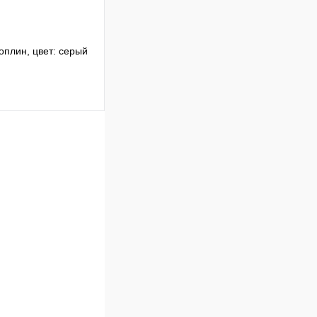
оплин, цвет: серый
В корзину
Сравнение
В
аличии
с евро