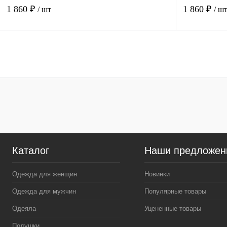
1 860 ₽
1 860 ₽
/ шт
/ ш
В корзину
Купить в 1 клик
Сравнение
Купить в 1 к
В избранное
В
В избранное
наличии
Размер спального места
Размер спаль
1.5 спальный
2-х спальный с евро
1.5 спальный
Каталог
Наши предложен
евростандарт
семейный
Одежда для женщин
Новинки
Одежда для мужчин
Популярные товары
Одеяла
Уцененные товары
Подушки