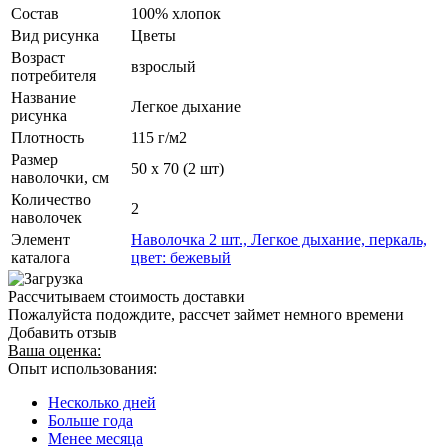
Состав
100% хлопок
Вид рисунка
Цветы
Возраст
взрослый
потребителя
Название
Легкое дыхание
рисунка
Плотность
115 г/м2
Размер
50 х 70 (2 шт)
наволочки, см
Количество
2
наволочек
Элемент
Наволочка 2 шт., Легкое дыхание, перкаль,
каталога
цвет: бежевый
Рассчитываем стоимость доставки
Пожалуйста подождите, рассчет займет немного времени
Добавить отзыв
Ваша оценка:
Опыт использования:
Несколько дней
Больше года
Менее месяца